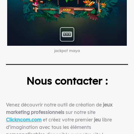
jackpot maya
Nous contacter :
Venez découvrir notre outil de création de
jeux
marketing professionnels
sur notre site
Clickncom.com
et créez votre premier
jeu
libre
d’imagination avec tous les éléments