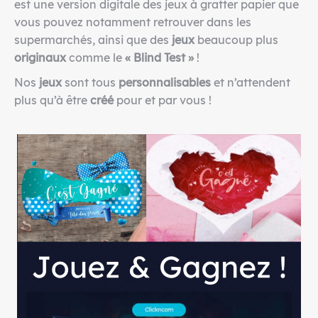
est une version digitale des jeux à gratter papier que
vous pouvez notamment retrouver dans les
supermarchés, ainsi que des
jeux
beaucoup plus
originaux
comme le
« Blind Test »
!
Nos
jeux
sont tous
personnalisables
et n’attendent
plus qu’à être
créé
pour et par vous !