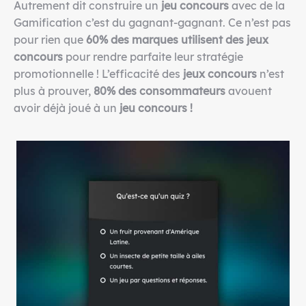
Autrement dit construire un
jeu concours
avec de la
Gamification c’est du gagnant-gagnant. Ce n’est pas
pour rien que
60% des marques utilisent des jeux
concours
pour rendre parfaite leur stratégie
promotionnelle ! L’efficacité des
jeux concours
n’est
plus à prouver,
80% des consommateurs
avouent
avoir déjà joué à un
jeu concours !