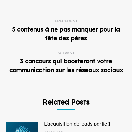
Navigation
PRÉCÉDENT
article
5 contenus à ne pas manquer pour la
Article
fête des pères
précédent
:
SUIVANT
3 concours qui boosteront votre
Article
communication sur les réseaux sociaux
suivant
:
Related Posts
L’acquisition de leads partie 1
27/07/2021