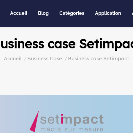
Accueil
Blog
Catégories
Application
usiness case Setimpa
Vous êtes ici :
Accueil
Business Case
Business case Setimpact