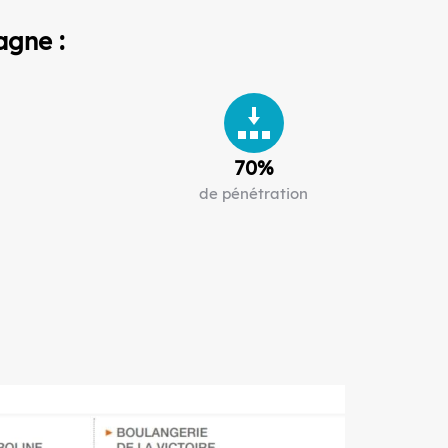
agne :
70%
de pénétration