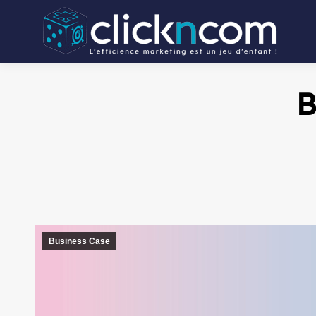
B
Business Case