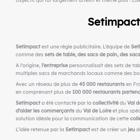
Objectif qui fut largement atteint et même plus ! Li
Setimpact
Setimpact
est une régie publicitaire
.
L’équipe de
Set
comme des
sets de table, des sacs de pain, des sa
A l’origine,
l’entreprise
personnalisait des sets de tabl
multiples sacs de marchands locaux comme des boul
Avec un réseau de plus de
45 000 restaurants
en Fra
en comprenant plus de
100 000 restaurants partena
Setimpact
a été contacté par la
collectivité
du
Val d
d’aider les commerçants
du
Val de Loire
et plus spé
solution idéale pour la communication de cette
coll
L’idée retenue par la
S
etimpact
est de créer un
jeu
d