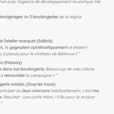
ixé avec l’agence de développement touristique Val
émoignages
de
3 boulangeries
de la région
’atelier marquet (Salbris)
ts
, ils
gagnaient systématiquement
et étaient
çu 2 places pour le château de Bellevue !! ”
o (Massay)
 dans ma boulangerie.
Beaucoup de mes clients
s à
renouveler
la campagne !! “
rie romian (Joue les tours)
articiper au
jeux concours
habituellement, c’est
ma
e.
Résultat : une sortie Mère / Fille pour la maison
 ”