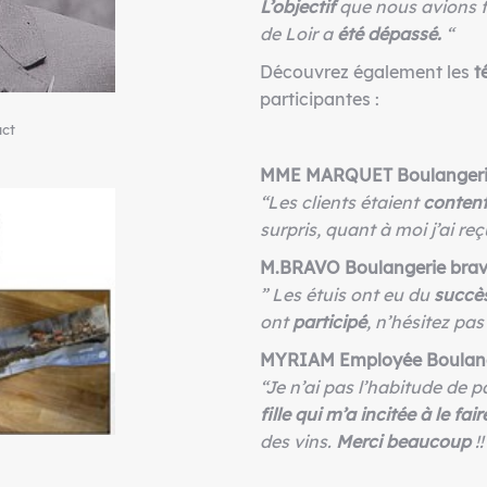
L’objectif
que nous avions f
de Loir a
été dépassé.
“
Découvrez également les
t
participantes :
act
MME MARQUET Boulangerie l
“Les clients étaient
conten
surpris, quant à moi j’ai re
M.BRAVO Boulangerie brav
” Les étuis ont eu du
succès
ont
participé
, n’hésitez pa
MYRIAM Employée Boulange
“Je n’ai pas l’habitude de p
fille qui m’a incitée à le fair
des vins.
Merci beaucoup
!!