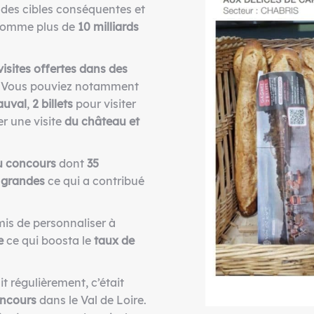
 des cibles conséquentes et
nsomme plus de
10 milliards
visites offertes dans des
.
Vous pouviez notamment
auval
,
2 billets
pour visiter
r une visite
du château et
u concours
dont
35
 grandes
ce qui a contribué
is de personnaliser à
e
ce qui boosta le
taux de
it régulièrement, c’était
oncours
dans le Val de Loire.