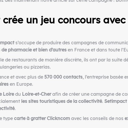
sez dès maintenant notre article sur cette campagne ! Bonne
crée un
jeu concours
ave
impact
s’occupe de produire des campagnes de communic
cs de pharmacie et bien d’autres
en France et dans toute l’E
e de restaurants de manière discrète, ils ont par la suite dé
angeries ou pizzerias.
nce et avec plus de
570 000 contacts
, l’entreprise basée
ires
en Europe.
e Loire
du
Loire-et-Cher
afin de créer une campagne de com
cialement
les sites touristiques
de la collectivité
.
Setimpact
ectivité
.
e type
carte à gratter
Clickncom
avec les conseils de nos
e