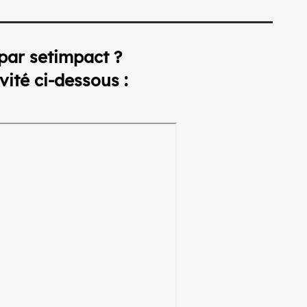
par setimpact ?
ivité
ci-dessous
: