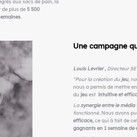
égrés aux sacs de pain, la
 de plus de
5 500
semaines
.
Une campagne qui 
Louis Levrier ,
Directeur SE
“Pour la création du
jeu
, n
nous a permis de mettre e
du
jeu
est
intuitive et effic
La
synergie entre le média 
fonctionné.
Nous avons pu
efficace,
ce qui à fait de ce
gagnants en 1 semaine de d