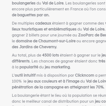
boulangeries
du
Val de Loire
. Les boulangeries sont
encore plus particulièrement en France où l’on co
de baguettes par an.
De multiples
cadeaux
étaient à gagner comme des
lieux touristiques et emblématiques
du
Val de Loire
gagner 2 billets pour une journée au
ZooParc de Be
le
domaine de Chaumont-sur-Loire
ou encore gagne
des Jardins de Cheverny.
Au total, plus de
4500
lots
étaient à gagner sur le
je
différents
. Les chances de gagner étaient donc
très
à la
popularité
du
jeu marketing
.
L’
outil intuitif
mis à disposition par
Clickncom
a perm
100% le
jeu
aux couleurs et à l’image
du
Val de Loir
pénétration de la campagne en atteignant les 70%.
La boulangerie étant le lieu où la population se réun
donc le meilleur canal de distribution pour un
jeu c